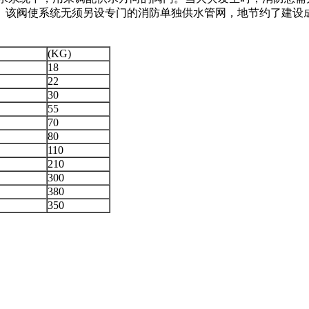
。该阀使系统无须另设专门的消防单独供水管网，地节约了建设
(KG)
18
22
30
55
70
80
110
210
300
380
350