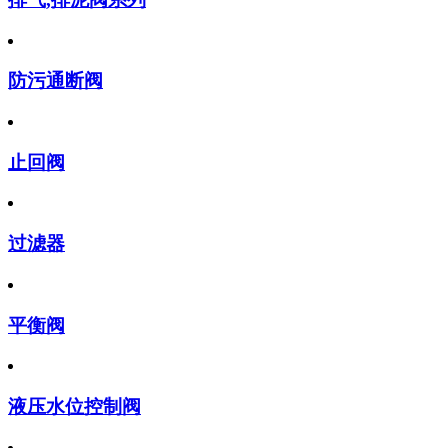
防污通断阀
止回阀
过滤器
平衡阀
液压水位控制阀