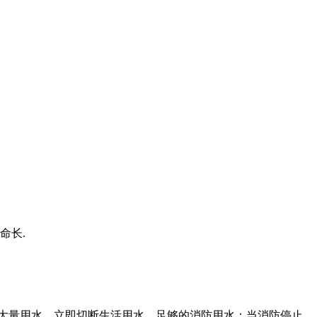
命长.
需大量用水，立即切断生活用水，足够的消防用水；当消防停止