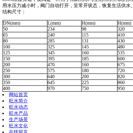
用水压力减小时，阀门自动打开，呈常开状态，恢复生活供水
结构尺寸：
DN(mm)
L(mm)
H(mm)
H(mm)
50
234
98
320
65
240
115
410
80
285
131
430
100
325
145
480
125
345
160
535
150
395
185
600
200
470
160
675
250
575
180
720
300
640
200
820
350
645
225
860
400
970
750
950
网站首页
旺水简介
旺水动态
旺水产品
生产场景
旺水文化
在线留言