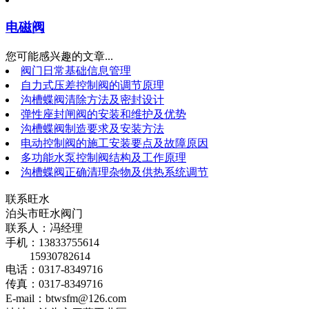
电磁阀
您可能感兴趣的文章...
阀门日常基础信息管理
自力式压差控制阀的调节原理
沟槽蝶阀清除方法及密封设计
弹性座封闸阀的安装和维护及优势
沟槽蝶阀制造要求及安装方法
电动控制阀的施工安装要点及故障原因
多功能水泵控制阀结构及工作原理
沟槽蝶阀正确清理杂物及供热系统调节
联系旺水
泊头市旺水阀门
联系人：冯经理
手机：13833755614
15930782614
电话：0317-8349716
传真：0317-8349716
E-mail：btwsfm@126.com