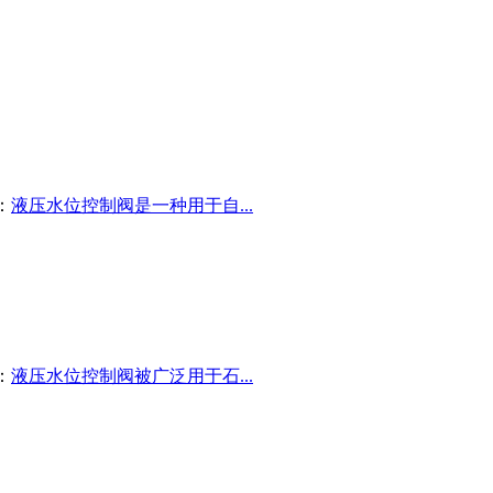
：
液压水位控制阀是一种用于自...
：
液压水位控制阀被广泛用于石...