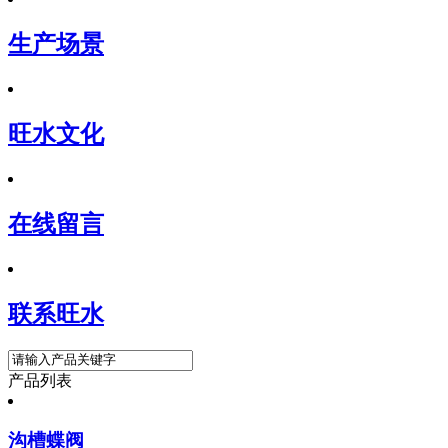
生产场景
旺水文化
在线留言
联系旺水
产品列表
沟槽蝶阀