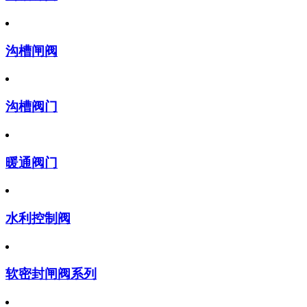
沟槽闸阀
沟槽阀门
暖通阀门
水利控制阀
软密封闸阀系列