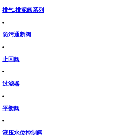
排气,排泥阀系列
防污通断阀
止回阀
过滤器
平衡阀
液压水位控制阀