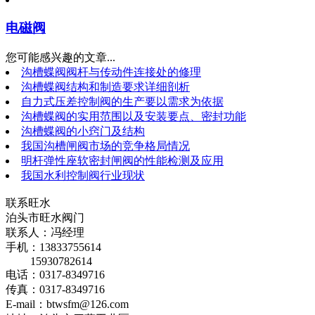
电磁阀
您可能感兴趣的文章...
沟槽蝶阀阀杆与传动件连接处的修理
沟槽蝶阀结构和制造要求详细剖析
自力式压差控制阀的生产要以需求为依据
沟槽蝶阀的实用范围以及安装要点、密封功能
沟槽蝶阀的小窍门及结构
我国沟槽闸阀市场的竞争格局情况
明杆弹性座软密封闸阀的性能检测及应用
我国水利控制阀行业现状
联系旺水
泊头市旺水阀门
联系人：冯经理
手机：13833755614
15930782614
电话：0317-8349716
传真：0317-8349716
E-mail：btwsfm@126.com