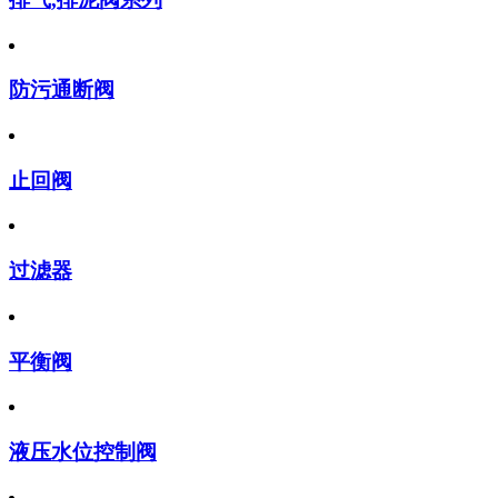
防污通断阀
止回阀
过滤器
平衡阀
液压水位控制阀