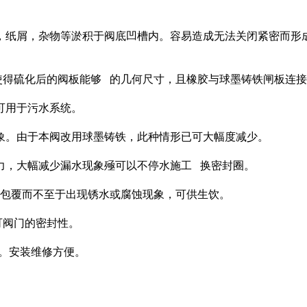
，纸屑，杂物等淤积于阀底凹槽内。容易造成无法关闭紧密而形
使得硫化后的阀板能够 的几何尺寸，且橡胶与球墨铸铁闸板连
可用于污水系统。
象。由于本阀改用球墨铸铁，此种情形已可大幅度减少。
力，大幅减少漏水现象殛可以不停水施工 换密封圈。
 包覆而不至于出现锈水或腐蚀现象，可供生饮。
可阀门的密封性。
％。安装维修方便。