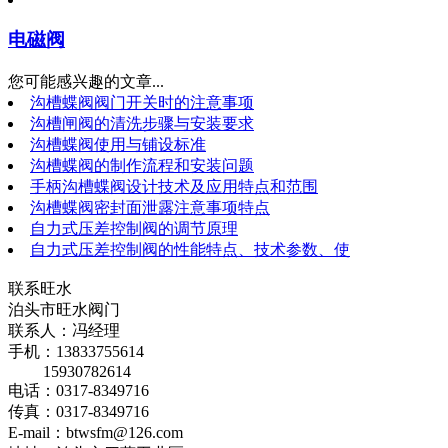
电磁阀
您可能感兴趣的文章...
沟槽蝶阀阀门开关时的注意事项
沟槽闸阀的清洗步骤与安装要求
沟槽蝶阀使用与铺设标准
沟槽蝶阀的制作流程和安装问题
手柄沟槽蝶阀设计技术及应用特点和范围
沟槽蝶阀密封面泄露注意事项特点
自力式压差控制阀的调节原理
自力式压差控制阀的性能特点、技术参数、使
联系旺水
泊头市旺水阀门
联系人：冯经理
手机：13833755614
15930782614
电话：0317-8349716
传真：0317-8349716
E-mail：btwsfm@126.com