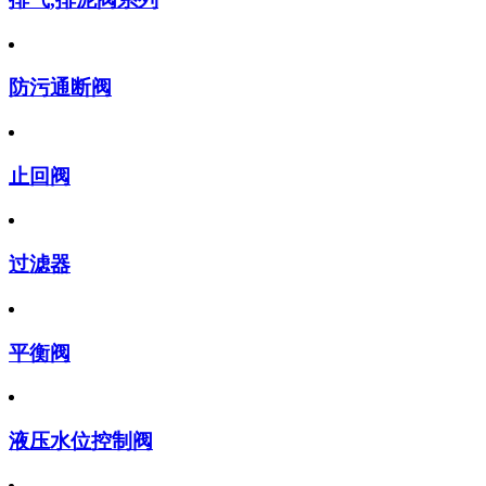
防污通断阀
止回阀
过滤器
平衡阀
液压水位控制阀