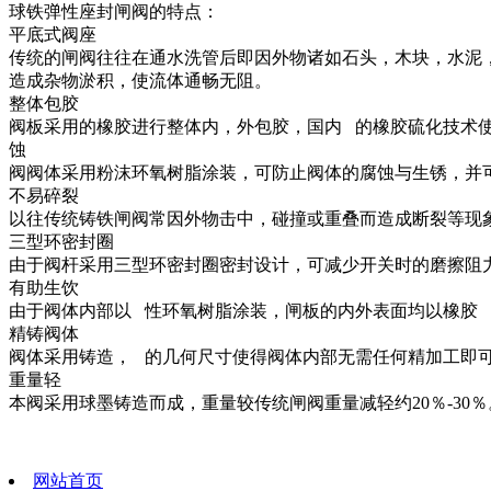
球铁弹性座封闸阀的特点：
平底式阀座
传统的闸阀往往在通水洗管后即因外物诸如石头，木块，水泥
造成杂物淤积，使流体通畅无阻。
整体包胶
阀板采用的橡胶进行整体内，外包胶，国内 的橡胶硫化技术
蚀
阀阀体采用粉沫环氧树脂涂装，可防止阀体的腐蚀与生锈，并
不易碎裂
以往传统铸铁闸阀常因外物击中，碰撞或重叠而造成断裂等现
三型环密封圈
由于阀杆采用三型环密封圈密封设计，可减少开关时的磨擦阻
有助生饮
由于阀体内部以 性环氧树脂涂装，闸板的内外表面均以橡胶
精铸阀体
阀体采用铸造， 的几何尺寸使得阀体内部无需任何精加工即
重量轻
本阀采用球墨铸造而成，重量较传统闸阀重量减轻约20％-30
网站首页