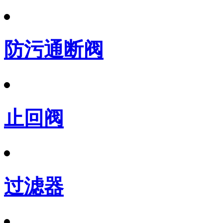
防污通断阀
止回阀
过滤器