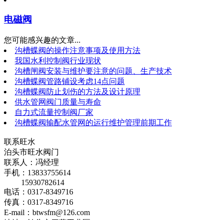
电磁阀
您可能感兴趣的文章...
沟槽蝶阀的操作注意事项及使用方法
我国水利控制阀行业现状
沟槽闸阀安装与维护要注意的问题、生产技术
沟槽蝶阀管路铺设考虑14点问题
沟槽蝶阀防止划伤的方法及设计原理
供水管网阀门质量与寿命
自力式流量控制阀厂家
沟槽蝶阀输配水管网的运行维护管理前期工作
联系旺水
泊头市旺水阀门
联系人：冯经理
手机：13833755614
15930782614
电话：0317-8349716
传真：0317-8349716
E-mail：btwsfm@126.com