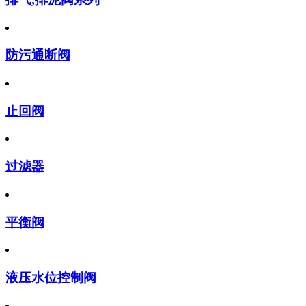
防污通断阀
止回阀
过滤器
平衡阀
液压水位控制阀