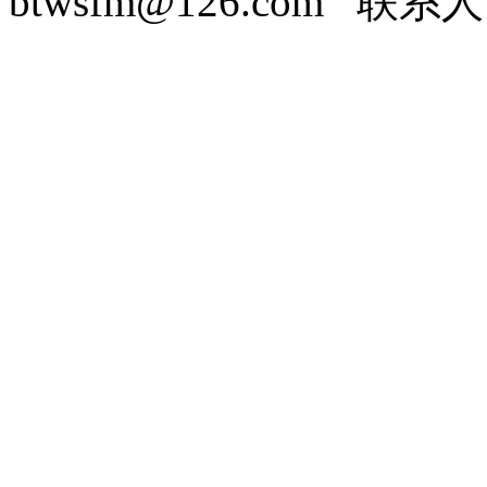
btwsfm@126.com 联