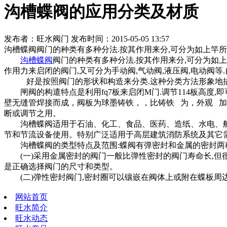
沟槽蝶阀的应用分类及材质
发布者：旺水阀门 发布时间：2015-05-05 13:57
沟槽蝶阀阀门的种类有多种分法.按其作用来分,可分为如上竿所述的
沟槽蝶阀
阀门的种类有多种分法.按其作用来分,可分为如上竿
作用力来启闭的阀门,又可分为手动阀,气动阀,液压阀,电动阀等.
好是按照阀门的形状和构造来分类.这种分类方法形象地描述
闸阀的构遣特点是利用fq7板来启闭M门.调节114板高度
壁无缝管焊接而成，阀板为球墨铸铁，，比铸铁 为，外观 
断或调节之用。
沟槽蝶阀适用于石油、化工、食品、医药、造纸、水电、船
节和节流设备使用。特别广泛适用于高层建筑消防系统及其它
沟槽蝶阀的类型特点及范围:蝶阀有弹密封和金属的密封两
(一)采用金属密封的阀门一般比弹性密封的阀门寿命长,但很
是正确选择阀门的尺寸和类型。
(二)弹性密封阀门,密封圈可以镶嵌在阀体上或附在蝶板周
网站首页
旺水简介
旺水动态