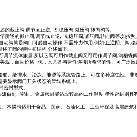
截止阀,调节m,止逆, 9,稳压阎,减压阀,转向阀等.
所述的截止阀,调节m,止逆, 9,稳压阎,减压阀,转向阀等.如
自动阀就是阀门可必自动操作,不需外力作用,例如:止逆阴, 阀,稳压
了阀的特性和结构.分述如下:
,即可调节流体旅量.所以它既可用作截止阀又可用作调节阀,沟槽
加美观，而且价格 优，又具备与管件连接所希求的性。可广泛应
舶、给排水、冶炼、能源等系统管路上。可在多种腐蚀性、非腐
需要显示阀门开关状态的管线系统上。
种密封型式。
难做到 密封。金属密封能适应较高的工作温度,弹性密封则具
边。本蝶阀适用于食品、医药、石油化工、工业环保及高层建筑