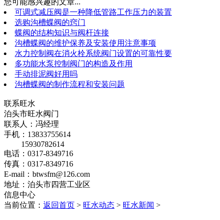
您可能感兴趣的文章...
可调式减压阀是一种降低管路工作压力的装置
选购沟槽蝶阀的窍门
蝶阀的结构知识与阀杆连接
沟槽蝶阀的维护保养及安装使用注意事项
水力控制阀在消火栓系统阀门设置的可靠性要
多功能水泵控制阀门的构造及作用
手动排泥阀好用吗
沟槽蝶阀的制作流程和安装问题
联系旺水
泊头市旺水阀门
联系人：冯经理
手机：13833755614
15930782614
电话：0317-8349716
传真：0317-8349716
E-mail：btwsfm@126.com
地址：泊头市四营工业区
信息中心
当前位置：
返回首页
>
旺水动态
>
旺水新闻
>