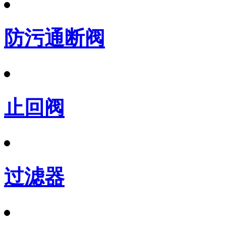
防污通断阀
止回阀
过滤器