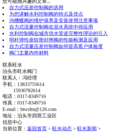
您可能感兴趣的文章...
自力式压差控制阀的选用
为您讲解水利控制阀的特点及优点
沟槽蝶阀的维护保养及安装使用注意事项
自力式流量控制阀在混水系统中得应用
水利控制阀在城市供水管道完整性理论的引入
明杆弹性座软密封闸阀的性能检测及应用
自力式流量压差控制阀如何提高客户体验度
阀门主要内件材料
联系旺水
泊头市旺水阀门
联系人：冯经理
手机：13833755614
15930782614
电话：0317-8349716
传真：0317-8349716
E-mail：btwsfm@126.com
地址：泊头市四营工业区
信息中心
当前位置：
返回首页
>
旺水动态
>
旺水新闻
>