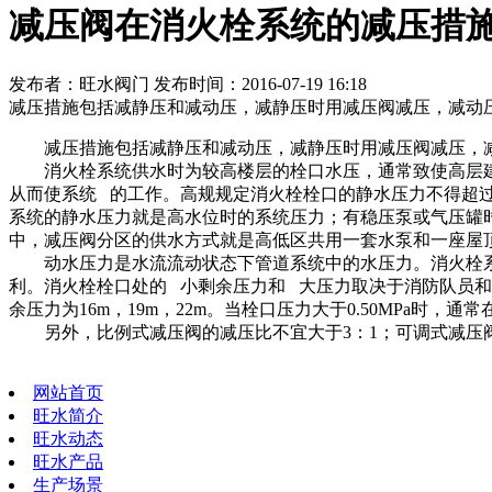
减压阀在消火栓系统的减压措
发布者：旺水阀门 发布时间：2016-07-19 16:18
减压措施包括减静压和减动压，减静压时用减压阀减压，减动
减压措施包括减静压和减动压，减静压时用减压阀减压，减
消火栓系统供水时为较高楼层的栓口水压，通常致使高层建
从而使系统 的工作。高规规定消火栓栓口的静水压力不得超过1
系统的静水压力就是高水位时的系统压力；有稳压泵或气压罐
中，减压阀分区的供水方式就是高低区共用一套水泵和一座屋
动水压力是水流流动状态下管道系统中的水压力。消火栓系统
利。消火栓栓口处的 小剩余压力和 大压力取决于消防队员和
余压力为16m，19m，22m。当栓口压力大于0.50MPa
另外，比例式减压阀的减压比不宜大于3：1；可调式减压阀的阀
网站首页
旺水简介
旺水动态
旺水产品
生产场景