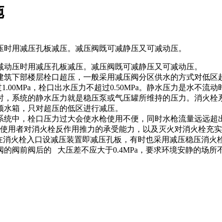
施
压时用减压孔板减压。减压阀既可减静压又可减动压。
动压时用减压孔板减压。减压阀既可减静压又可减动压。
筑下部楼层栓口超压，一般采用减压阀分区供水的方式对低区超
.00MPa，栓口出水压力不超过0.50MPa。静水压力是水不
时，系统的静水压力就是稳压泵或气压罐所维持的压力。消火栓
顶水箱，只对超压的低区进行减压。
中，栓口压力过大会使水枪使用不便，同时水枪流量远远超出S
使用者对消火栓反作用推力的承受能力，以及灭火对消火栓充实水柱
时，通常在消火栓入口设减压装置即减压孔板，有时也采用减压稳压
前阀后的 大压差不应大于0.4MPa，要求环境安静的场所不应