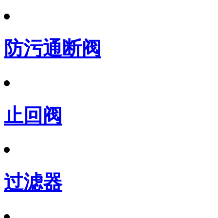
防污通断阀
止回阀
过滤器