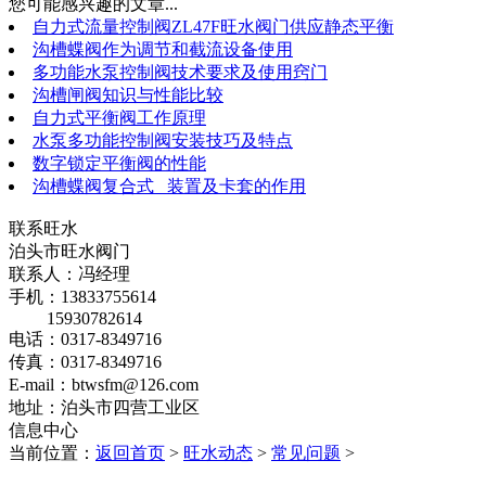
您可能感兴趣的文章...
自力式流量控制阀ZL47F旺水阀门供应静态平衡
沟槽蝶阀作为调节和截流设备使用
多功能水泵控制阀技术要求及使用窍门
沟槽闸阀知识与性能比较
自力式平衡阀工作原理
水泵多功能控制阀安装技巧及特点
数字锁定平衡阀的性能
沟槽蝶阀复合式 装置及卡套的作用
联系旺水
泊头市旺水阀门
联系人：冯经理
手机：13833755614
15930782614
电话：0317-8349716
传真：0317-8349716
E-mail：btwsfm@126.com
地址：泊头市四营工业区
信息中心
当前位置：
返回首页
>
旺水动态
>
常见问题
>