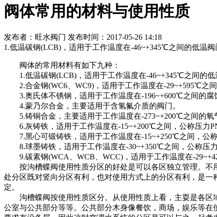
阀体常用的材料与使用性质
发布者：旺水阀门 发布时间：2017-05-26 14:18
1.低温碳钢(LCB)，适用于工作温度在-46~+345℃之间的低温
阀体的常用材料有如下九种：
1.低温碳钢(LCB)，适用于工作温度在-46~+345℃之间的
2.合金钢(WC6、WC9)，适用于工作温度在-29~+595℃
3.奥氏体不锈钢，适用于工作温度在-196~+600℃之间的
4.蒙乃尔合金，主要适用于含氢氟介质的阀门。
5.铸铜合金，主要适用于工作温度在-273~+200℃之间的
6.灰铸铁，适用于工作温度在-15~+200℃之间，公称压力PN
7.黑心可锻铸铁，适用于工作温度在-15~+250℃之间，公称压
8.球墨铸铁，适用于工作温度在-30~+350℃之间，公称压力P
9.碳素钢(WCA、WCB、WCC)，适用于工作温度在-29~+42
按沟槽蝶阀使用性质分区的好处是可以各区独立管理。不用
处分区既对竖向分区有利，也对使用方式上的分区有利，是一
定。
沟槽蝶阀按使用性质区分。从使用性质上看，主耍是各区域
公室与公共部分等等。公共部分木身像餐饮，商场，娱乐等在