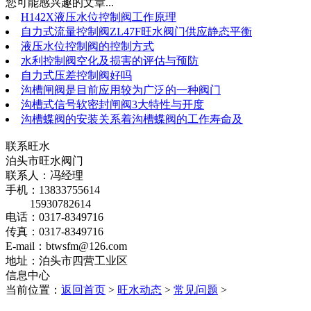
您可能感兴趣的文章...
H142X液压水位控制阀工作原理
自力式流量控制阀ZL47F旺水阀门供应静态平衡
液压水位控制阀的控制方式
水利控制阀空化及损害的评估与预防
自力式压差控制阀好吗
沟槽闸阀是目前应用较为广泛的一种阀门
沟槽式信号软密封闸阀3大特性与开度
沟槽蝶阀的安装关系着沟槽蝶阀的工作寿命及
联系旺水
泊头市旺水阀门
联系人：冯经理
手机：13833755614
15930782614
电话：0317-8349716
传真：0317-8349716
E-mail：btwsfm@126.com
地址：泊头市四营工业区
信息中心
当前位置：
返回首页
>
旺水动态
>
常见问题
>