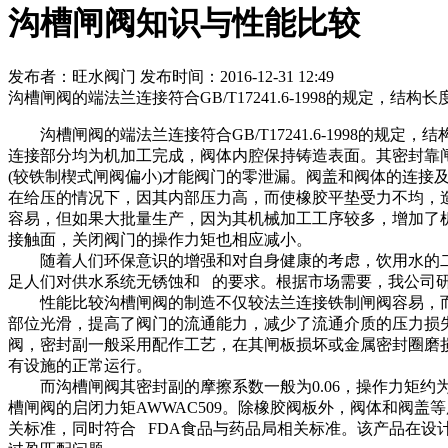
沟槽闸阀知识与性能比较
发布者：旺水阀门 发布时间：2016-12-31 12:49
沟槽闸阀的端法兰连接符合GB/T17241.6-1998的规定，
沟槽闸阀的端法兰连接符合GB/T17241.6-1998的规定
连接部分均为机加工完成，阀体内腔保持铸造表面。其密封靠
(较铁制楔式闸阀偏小)才能阀门的零泄漏。阀盖和阀体的连接
在给压的情况下，因其内部压力高，而使橡胶平垫受力不均，
容易，但如果大批量生产，因为其机械加工工序较多，增加了
接触面，关闭阀门的操作力矩也相应减小。
随着人们环保意识的增强和对自身健康的考虑，饮用水的二
足人们对供水系统无锈蚀和 的要求。根据市场需要，我公司
性能比较沟槽闸阀的制造不仅较法兰连接铁制闸阀容易，而
部位光滑，提高了阀门的流通能力，减少了流通介质的压力损
阀，密封副一般采用配作工艺，在其闸板损坏或金属密封圈磨
有设施的正常运行。
而沟槽闸阀其密封副的摩擦系数一般为0.06，操作力矩约为
槽闸阀的启闭力矩AWWAC509。除橡胶阀板外，阀体和阀盖
关标准，同时符合 FDA食品与药品局相关标准。该产品在