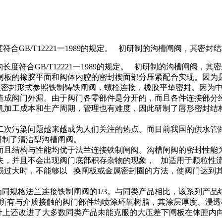
结构长度符合GB/T12221一1989的规定。 初研制的沟槽闸阀，
，结构长度符合GB/T12221一1989的规定。 初研制的沟槽
闸板的橡胶平面和阀体内腔的密封楔面部分压紧配合实现。因为
及密封形式参照铁制铸铁闸阀，螺栓连接，橡胶平垫密封。因为
造成阀门外漏。由于阀门各零部件是分开的，而且各件连接部分
机加工成本和生产周期，管理也有难度，因此研制了唇形密封结
次污染问题越来越成为人们关注的热点。而目前我国的供水管路
研制了清洁型沟槽闸阀。
且结构与性能均优于法兰连接铁制闸阀。沟槽闸阀的密封性能为
失，并且不会出现阀门底部积存杂物的现象， 加适用于颗粒性
损过大时，不能够以 换闸板或金属密封圈的方法，使阀门达到
同规格法兰连接铁制闸阀的1/3。与同类产品相比，该系列产品
等所有与介质接触的阀门部件均喷涂环氧树脂，其涂层厚度、浸透率
设计上还改进了大多数同类产品未能克服的大压差下闸板在体腔内