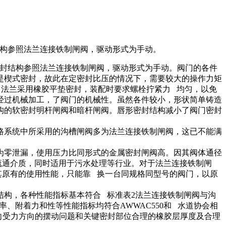
其密封结构参照法兰连接铁制闸阀，驱动形式为手动。
闸阀，其密封结构参照法兰连接铁制闸阀，驱动形式为手动。阀门的各件
是楔式密封，故此在定密封比压的情况下，需要较大的操作力矩
中法兰采用橡胶平垫密封，装配时要求螺栓拧紧力 均匀，以免
经过机械加工，了阀门的机械性。虽然各件较小，形状简单铸造
构的软密封明杆闸阀和暗杆闸阀。唇形密封结构减小了阀门密封
系统中所采用的沟槽闸阀多为法兰连接铁制闸阀，这已不能满
零泄漏，使用压力比同形式的金属密封闸阀高。因其阀体通径
流通介质，同时适用于污水处理等行业。对于法兰连接铁制闸
其原有的使用性能，只能靠 换一台同规格同型号的阀门，以原
结构，各种性能指标基本符合 标准表2法兰连接铁制闸阀与沟
、附着力和性等性能指标均符合AWWAC550和 水道协会相
向受力方向的摆动问题和关键密封部位合理的橡胶层厚度及合理