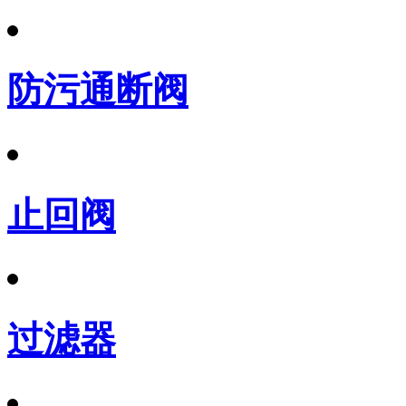
防污通断阀
止回阀
过滤器