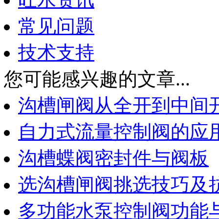
常见问题
技术支持
您可能感兴趣的文章...
沟槽闸阀从全开到中间
自力式流量控制阀的应
沟槽蝶阀密封件与阀板
选沟槽闸阀挑选技巧及
多功能水泵控制阀功能