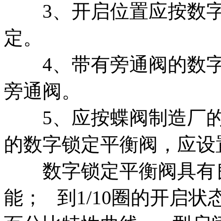
3、开启位置应按数字
定。
4、带有旁通阀的数字
旁通阀。
5、应按蝶阀制造厂的
的数字锁定平衡阀，应设
数字锁定平衡阀具有良
能； 到1/10圈的开启