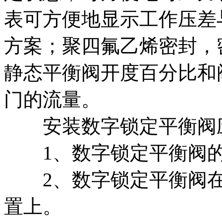
表可方便地显示工作压差
方案；聚四氟乙烯密封，
静态平衡阀开度百分比和
门的流量。
安装数字锁定平衡阀
1、数字锁定平衡阀的
2、数字锁定平衡阀在
置上。