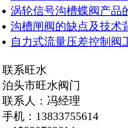
涡轮信号沟槽蝶阀产品
沟槽闸阀的缺点及技术
自力式流量压差控制阀
联系旺水
泊头市旺水阀门
联系人：冯经理
手机：13833755614