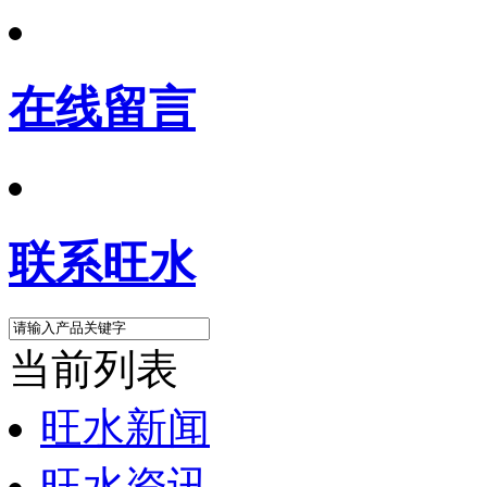
在线留言
联系旺水
当前列表
旺水新闻
旺水资讯