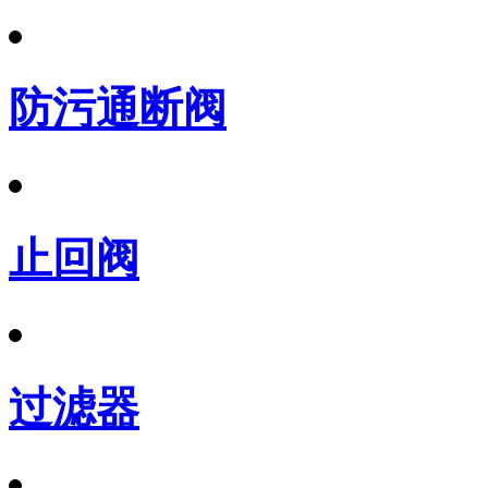
防污通断阀
止回阀
过滤器