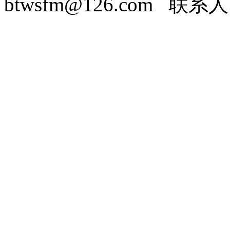
btwsfm@126.com 联