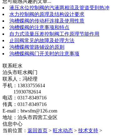
您可能感兴趣的文章...
液压水位控制阀的汽液两相流及管道受到热冲
水力控制阀的原理及结构设计要求
沟槽蝶阀的传动杆连接及使用性质
沟槽蝶阀的注意事项和特点
自力式流量压差控制阀工作原理节能作用
止回阀常见的故障及处理方法
沟槽蝶阀管路铺设的原则
沟槽蝶阀阀门开关时的注意事项
联系旺水
泊头市旺水阀门
联系人：冯经理
手机：13833755614
15930782614
电话：0317-8349716
传真：0317-8349716
E-mail：btwsfm@126.com
地址：泊头市四营工业区
信息中心
当前位置：
返回首页
>
旺水动态
>
技术支持
>